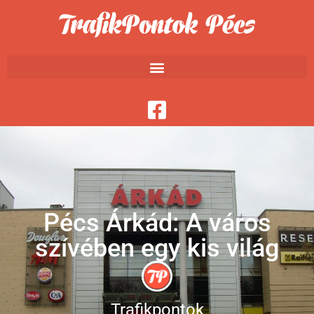
Pécs Árkád: A város
szívében egy kis világ
Trafikpontok