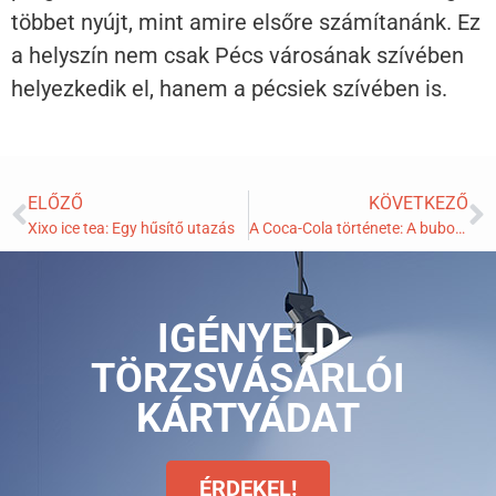
többet nyújt, mint amire elsőre számítanánk. Ez
a helyszín nem csak Pécs városának szívében
helyezkedik el, hanem a pécsiek szívében is.
ELŐZŐ
KÖVETKEZŐ
Xixo ice tea: Egy hűsítő utazás
A Coca-Cola története: A buborékok mögötti utazás
IGÉNYELD
TÖRZSVÁSÁRLÓI
KÁRTYÁDAT
ÉRDEKEL!