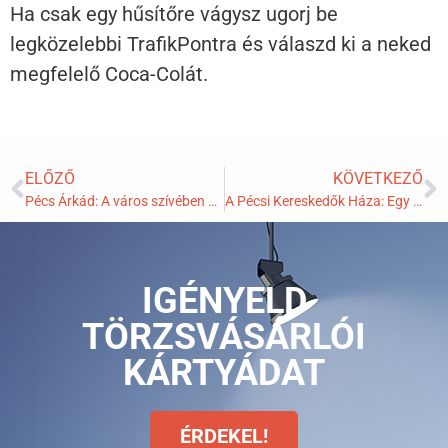
Ha csak egy hűsítőre vágysz ugorj be
legközelebbi TrafikPontra és válaszd ki a neked
megfelelő Coca-Colát.
ELŐZŐ
KÖVETKEZŐ
Pécs Árkád: A város szívében egy kis világ
A Pécsi Kereskedők Háza: Egy építészeti gyöngyszem története
IGÉNYELD
TÖRZSVÁSÁRLÓI
KÁRTYÁDAT
ÉRDEKEL!