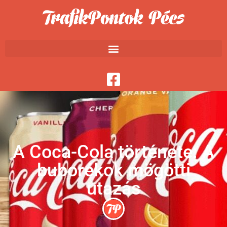
A Coca-Cola története: A
buborékok mögötti
utazás