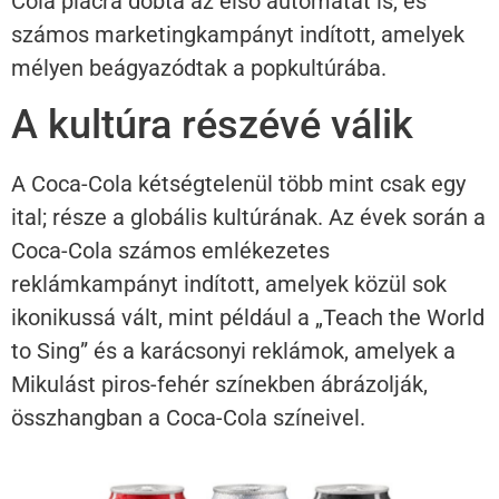
Cola piacra dobta az első automatát is, és
számos marketingkampányt indított, amelyek
mélyen beágyazódtak a popkultúrába.
A kultúra részévé válik
A Coca-Cola kétségtelenül több mint csak egy
ital; része a globális kultúrának. Az évek során a
Coca-Cola számos emlékezetes
reklámkampányt indított, amelyek közül sok
ikonikussá vált, mint például a „Teach the World
to Sing” és a karácsonyi reklámok, amelyek a
Mikulást piros-fehér színekben ábrázolják,
összhangban a Coca-Cola színeivel.