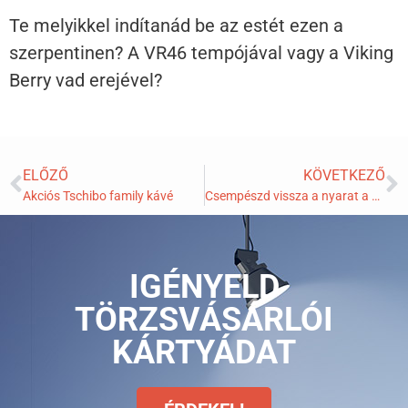
Te melyikkel indítanád be az estét ezen a
szerpentinen? A VR46 tempójával vagy a Viking
Berry vad erejével?
ELŐZŐ
KÖVETKEZŐ
Akciós Tschibo family kávé
Csempészd vissza a nyarat a mindennapokba: Itt a HELL NEW GEN Melon-Prickly Pear!
IGÉNYELD
TÖRZSVÁSÁRLÓI
KÁRTYÁDAT