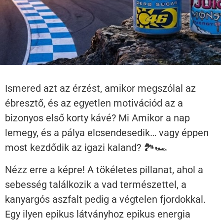
Ismered azt az érzést, amikor megszólal az
ébresztő, és az egyetlen motivációd az a
bizonyos első korty kávé? Mi Amikor a nap
lemegy, és a pálya elcsendesedik… vagy éppen
most kezdődik az igazi kaland? 🏞️🏎️
Nézz erre a képre! A tökéletes pillanat, ahol a
sebesség találkozik a vad természettel, a
kanyargós aszfalt pedig a végtelen fjordokkal.
Egy ilyen epikus látványhoz epikus energia