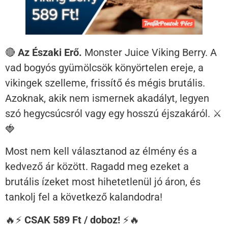
🔴
Az Északi Erő.
Monster Juice Viking Berry. A
vad bogyós gyümölcsök könyörtelen ereje, a
vikingek szelleme, frissítő és mégis brutális.
Azoknak, akik nem ismernek akadályt, legyen
szó hegycsúcsról vagy egy hosszú éjszakáról. ⚔️
🍓
Most nem kell választanod az élmény és a
kedvező ár között. Ragadd meg ezeket a
brutális ízeket most hihetetlenül jó áron, és
tankolj fel a következő kalandodra!
🔥⚡
CSAK 589 Ft / doboz!
⚡🔥