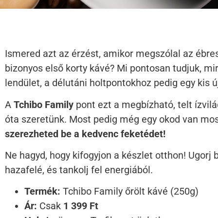
Ismered azt az érzést, amikor megszólal az ébres
bizonyos első korty kávé? Mi pontosan tudjuk, mir
lendület, a délutáni holtpontokhoz pedig egy kis ú
A
Tchibo Family
pont ezt a megbízható, telt ízvil
óta szeretünk. Most pedig még egy okod van mos
szerezheted be a kedvenc feketédet!
Ne hagyd, hogy kifogyjon a készlet otthon! Ugo
hazafelé, és tankolj fel energiából.
Termék:
Tchibo Family őrölt kávé (250g)
Ár:
Csak
1 399 Ft