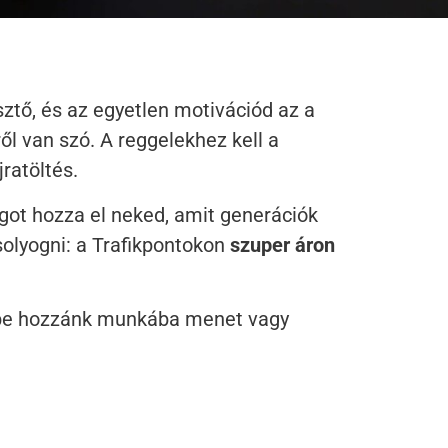
ztő, és az egyetlen motivációd az a
ől van szó. A reggelekhez kell a
jratöltés.
ágot hozza el neked, amit generációk
olyogni: a Trafikpontokon
szuper áron
rj be hozzánk munkába menet vagy