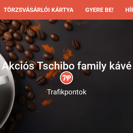
TÖRZSVÁSÁRLÓI KÁRTYA
GYERE BE!
HÍ
Akciós Tschibo family kávé
Trafikpontok