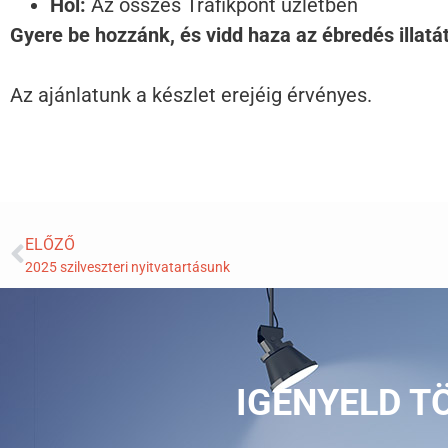
Hol:
Az összes Trafikpont üzletben
Gyere be hozzánk, és vidd haza az ébredés illatát
Az ajánlatunk a készlet erejéig érvényes.
ELŐZŐ
2025 szilveszteri nyitvatartásunk
IGÉNYELD T