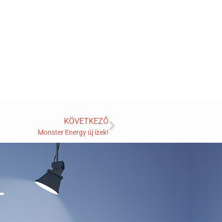
KÖVETKEZŐ
Monster Energy új ízek!
T