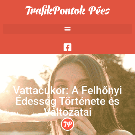
Vattacukor: A Felhőnyi
Édesség Története és
Változatai