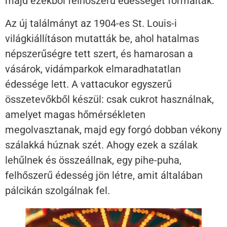
majd ezekből felhőszerű édességet formáltak.
Az új találmányt az 1904-es St. Louis-i
világkiállításon mutatták be, ahol hatalmas
népszerűségre tett szert, és hamarosan a
vásárok, vidámparkok elmaradhatatlan
édessége lett. A vattacukor egyszerű
összetevőkből készül: csak cukrot használnak,
amelyet magas hőmérsékleten
megolvasztanak, majd egy forgó dobban vékony
szálakká húznak szét. Ahogy ezek a szálak
lehűlnek és összeállnak, egy pihe-puha,
felhőszerű édesség jön létre, amit általában
pálcikán szolgálnak fel.