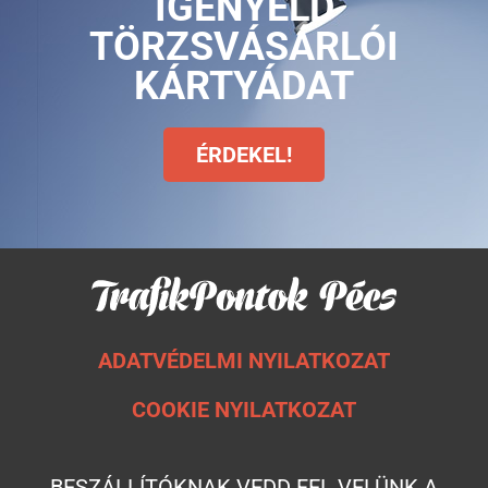
IGÉNYELD
TÖRZSVÁSÁRLÓI
KÁRTYÁDAT
ÉRDEKEL!
ADATVÉDELMI NYILATKOZAT
COOKIE NYILATKOZAT
BESZÁLLÍTÓKNAK VEDD FEL VELÜNK A