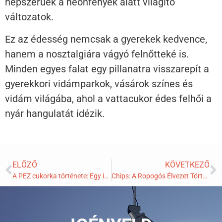
népszerűek a neonfények alatt világító
változatok.
Ez az édesség nemcsak a gyerekek kedvence,
hanem a nosztalgiára vágyó felnőtteké is.
Minden egyes falat egy pillanatra visszarepít a
gyerekkori vidámparkok, vásárok színes és
vidám világába, ahol a vattacukor édes felhői a
nyár hangulatát idézik.
ELŐZŐ
KÖVETKEZŐ
A PEZ cukorka története: Egy ikonikus édesség útja a világhírnévig
Chips: A Ropogós Élvezet Története és Ízei