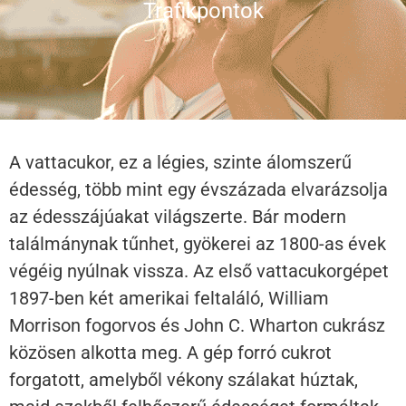
Trafikpontok
A vattacukor, ez a légies, szinte álomszerű
édesség, több mint egy évszázada elvarázsolja
az édesszájúakat világszerte. Bár modern
találmánynak tűnhet, gyökerei az 1800-as évek
végéig nyúlnak vissza. Az első vattacukorgépet
1897-ben két amerikai feltaláló, William
Morrison fogorvos és John C. Wharton cukrász
közösen alkotta meg. A gép forró cukrot
forgatott, amelyből vékony szálakat húztak,