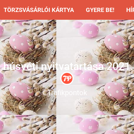
TÖRZSVÁSÁRLÓI KÁRTYA
GYERE BE!
HÍ
 húsvéti nyitvatartása 2021.
Trafikpontok