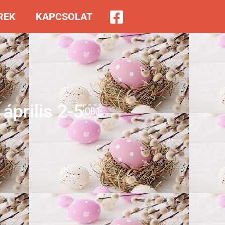
REK
KAPCSOLAT
 április 2-5￼