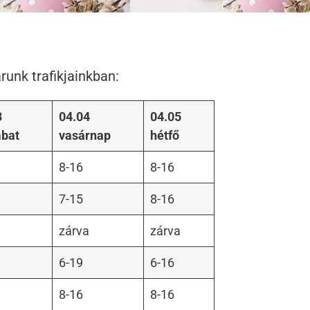
runk trafikjainkban:
3
04.04
04.05
bat
vasárnap
hétfő
8-16
8-16
7-15
8-16
zárva
zárva
6-19
6-16
8-16
8-16