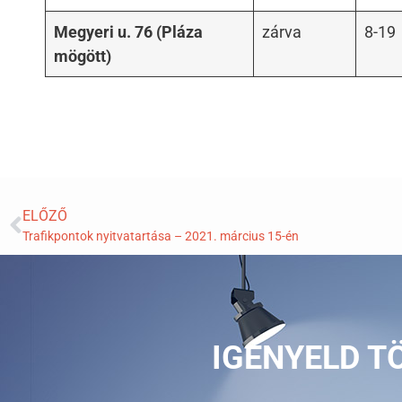
Megyeri u. 76 (Pláza
zárva
8-19
mögött)
ELŐZŐ
Trafikpontok nyitvatartása – 2021. március 15-én
IGÉNYELD T