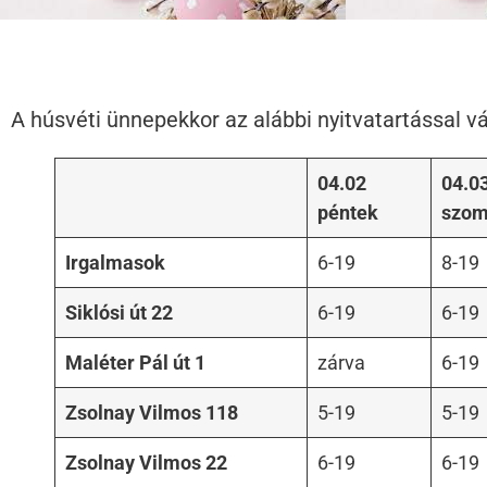
A húsvéti ünnepekkor az alábbi nyitvatartással vá
04.02
04.0
péntek
szom
Irgalmasok
6-19
8-19
Siklósi út 22
6-19
6-19
Maléter Pál út 1
zárva
6-19
Zsolnay Vilmos 118
5-19
5-19
Zsolnay Vilmos 22
6-19
6-19