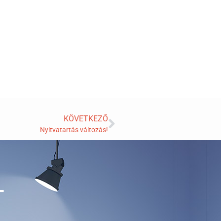
KÖVETKEZŐ
Nyitvatartás változás!
T