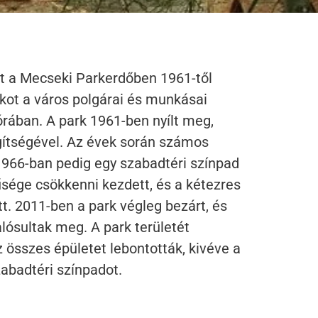
t a Mecseki Parkerdőben 1961-től
kot a város polgárai és munkásai
rában. A park 1961-ben nyílt meg,
gítségével. Az évek során számos
 1966-ban pedig egy szabadtéri színpad
űsége csökkenni kezdett, és a kétezres
. 2011-ben a park végleg bezárt, és
lósultak meg. A park területét
 összes épületet lebontották, kivéve a
zabadtéri színpadot.