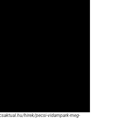
pecsaktual.hu/hirek/pecsi-vidampark-meg-