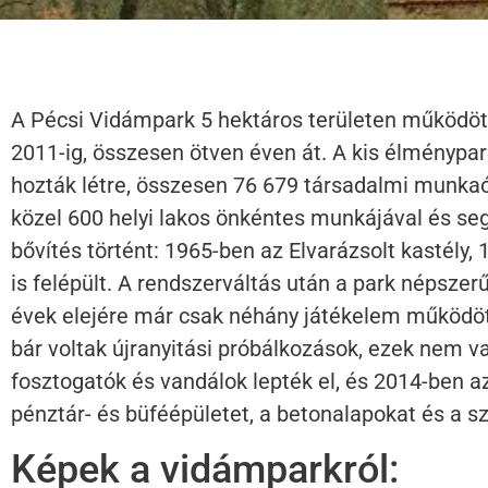
A Pécsi Vidámpark 5 hektáros területen működöt
2011-ig, összesen ötven éven át. A kis élménypar
hozták létre, összesen 76 679 társadalmi munkaó
közel 600 helyi lakos önkéntes munkájával és se
bővítés történt: 1965-ben az Elvarázsolt kastély,
is felépült. A rendszerváltás után a park népszer
évek elejére már csak néhány játékelem működött
bár voltak újranyitási próbálkozások, ezek nem va
fosztogatók és vandálok lepték el, és 2014-ben az
pénztár- és büféépületet, a betonalapokat és a s
Képek a vidámparkról: