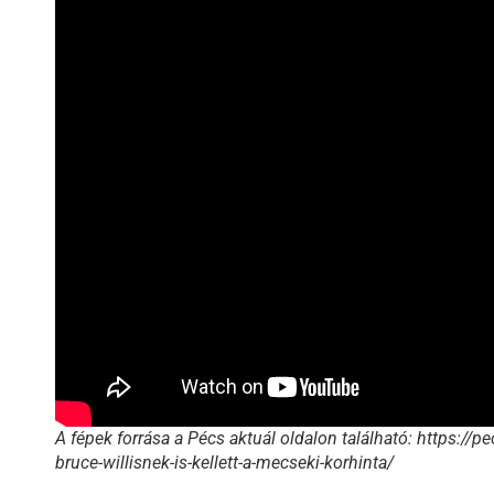
A fépek forrása a Pécs aktuál oldalon található: https://
bruce-willisnek-is-kellett-a-mecseki-korhinta/