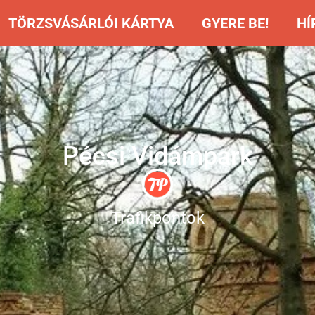
TÖRZSVÁSÁRLÓI KÁRTYA
GYERE BE!
HÍ
Pécsi Vidámpark
Trafikpontok