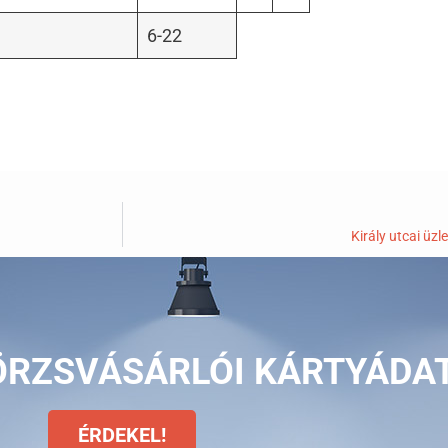
6-22
Király utcai üz
ÖRZSVÁSÁRLÓI KÁRTYÁDA
ÉRDEKEL!