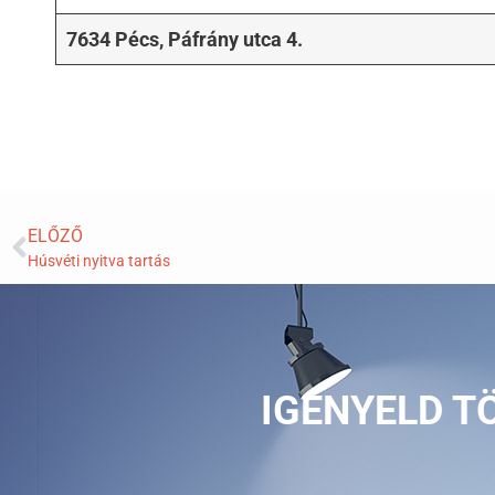
7634 Pécs, Páfrány utca 4.
ELŐZŐ
Húsvéti nyitva tartás
IGÉNYELD T