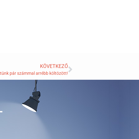
KÖVETKEZŐ
letünk pár számmal arrébb költözött!
T