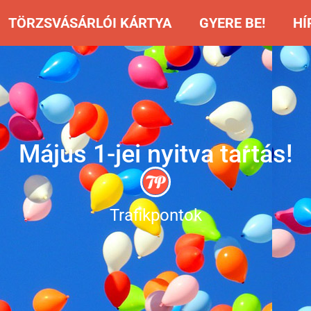
TÖRZSVÁSÁRLÓI KÁRTYA
GYERE BE!
HÍ
Május 1-jei nyitva tartás!
Trafikpontok