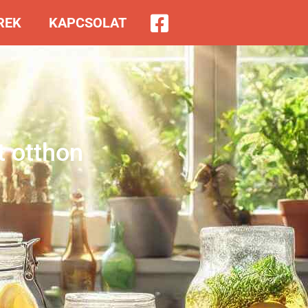
REK
KAPCSOLAT
lt otthon