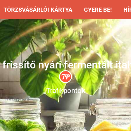
TÖRZSVÁSÁRLÓI KÁRTYA
GYERE BE!
HÍ
frissítő nyári fermentált ita
Trafikpontok