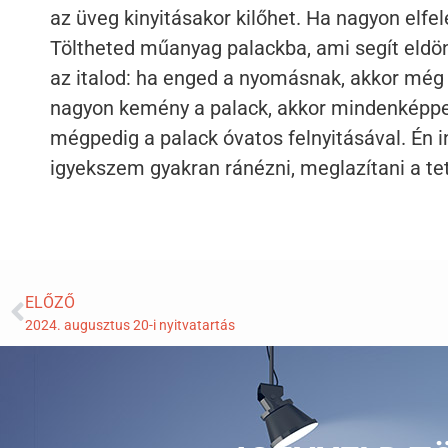
az üveg kinyitásakor kilőhet. Ha nagyon elfele
Töltheted műanyag palackba, ami segít eldö
az italod: ha enged a nyomásnak, akkor mé
nagyon kemény a palack, akkor mindenképpen
mégpedig a palack óvatos felnyitásával. Én 
igyekszem gyakran ránézni, meglazítani a tet
ELŐZŐ
2024. augusztus 20-i nyitvatartás