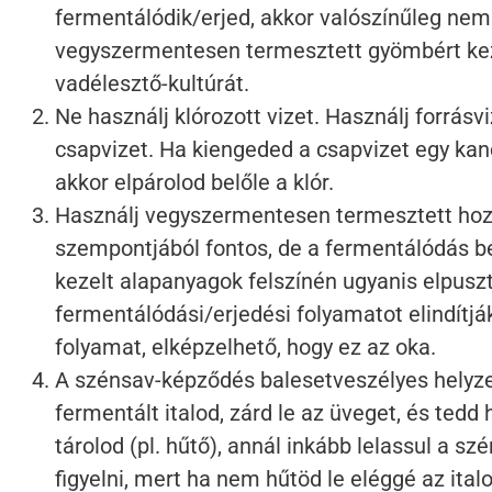
fermentálódik/erjed, akkor valószínűleg nem
vegyszermentesen termesztett gyömbért kezeli
vadélesztő-kultúrát.
Ne használj klórozott vizet. Használj forrásviz
csapvizet. Ha kiengeded a csapvizet egy kanc
akkor elpárolod belőle a klór.
Használj vegyszermentesen termesztett hoz
szempontjából fontos, de a fermentálódás bei
kezelt alapanyagok felszínén ugyanis elpusz
fermentálódási/erjedési folyamatot elindítjá
folyamat, elképzelhető, hogy ez az oka.
A szénsav-képződés balesetveszélyes helyze
fermentált italod, zárd le az üveget, és tedd
tárolod (pl. hűtő), annál inkább lelassul a 
figyelni, mert ha nem hűtöd le eléggé az ital