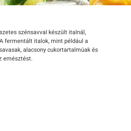
szetes szénsavval készült italnál,
 fermentált italok, mint például a
avasak, alacsony cukortartalmúak és
z emésztést.