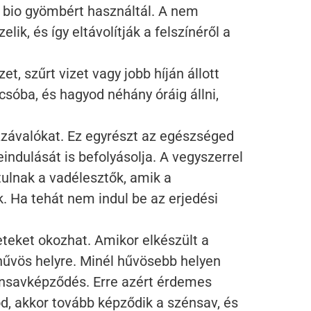
 bio gyömbért használtál. A nem
k, és így eltávolítják a felszínéről a
et, szűrt vizet vagy jobb híján állott
sóba, és hagyod néhány óráig állni,
závalókat. Ez egyrészt az egészséged
ndulását is befolyásolja. A vegyszerrel
tulnak a vadélesztők, amik a
k. Ha tehát nem indul be az erjedési
teket okozhat. Amikor elkészült a
 hűvös helyre. Minél hűvösebb helyen
szénsavképződés. Erre azért érdemes
od, akkor tovább képződik a szénsav, és