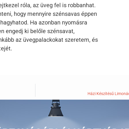
jtkezel róla, az üveg fel is robbanhat.
nteni, hogy mennyire szénsavas éppen
g hagyhatod. Ha azonban nyomásra
 engedj ki belőle szénsavat,
inkább az üvegpalackokat szeretem, és
ejét.
Házi Készítésű Limonád