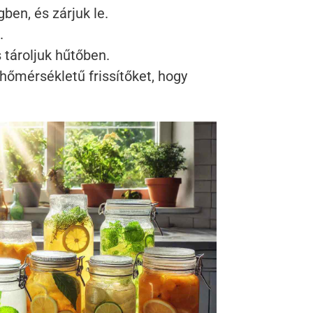
ben, és zárjuk le.
.
 tároljuk hűtőben.
hőmérsékletű frissítőket, hogy