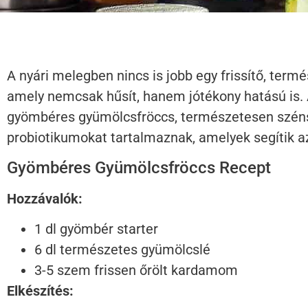
A nyári melegben nincs is jobb egy frissítő, termé
amely nemcsak hűsít, hanem jótékony hatású is. A
gyömbéres gyümölcsfröccs, természetesen széns
probiotikumokat tartalmaznak, amelyek segítik a
Gyömbéres Gyümölcsfröccs Recept
Hozzávalók:
1 dl gyömbér starter
6 dl természetes gyümölcslé
3-5 szem frissen őrölt kardamom
Elkészítés: