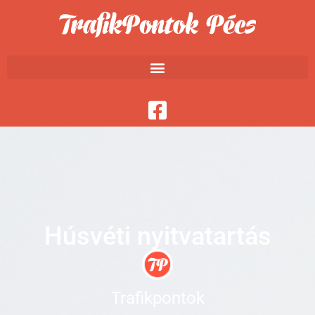
Húsvéti nyitvatartás
Trafikpontok