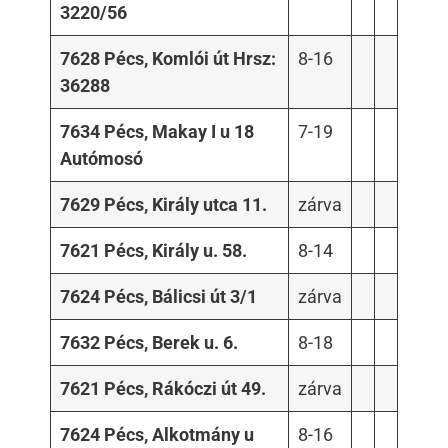
3220/56
7628 Pécs, Komlói út Hrsz:
8-16
36288
7634 Pécs, Makay I u 18
7-19
Autómosó
7629 Pécs, Király utca 11.
zárva
7621 Pécs, Király u. 58.
8-14
7624 Pécs, Bálicsi út 3/1
zárva
7632 Pécs, Berek u. 6.
8-18
7621 Pécs, Rákóczi út 49.
zárva
7624 Pécs, Alkotmány u
8-16