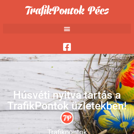
Húsvéti nyitva tartás a
TrafikPontok üzletekben!
Trafikpontok