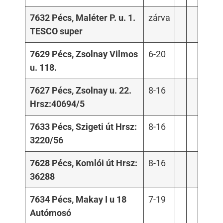
7632 Pécs, Maléter P. u. 1.
zárva
TESCO super
7629 Pécs, Zsolnay Vilmos
6-20
u. 118.
7627 Pécs, Zsolnay u. 22.
8-16
Hrsz:40694/5
7633 Pécs, Szigeti út Hrsz:
8-16
3220/56
7628 Pécs, Komlói út Hrsz:
8-16
36288
7634 Pécs, Makay I u 18
7-19
Autómosó