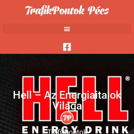
Hell – Az Energiaitalok
Világa
Trafikpontok