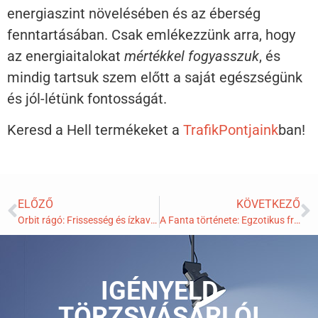
energiaszint növelésében és az éberség
fenntartásában. Csak emlékezzünk arra, hogy
az energiaitalokat
mértékkel fogyasszuk
, és
mindig tartsuk szem előtt a saját egészségünk
és jól-létünk fontosságát.
Keresd a Hell termékeket a
TrafikPontjaink
ban!
ELŐZŐ
KÖVETKEZŐ
Orbit rágó: Frissesség és ízkavalkád egy rágóban!
A Fanta története: Egzotikus frissesség és ízek a poharadban
IGÉNYELD
TÖRZSVÁSÁRLÓI