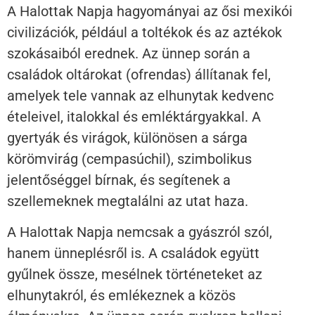
A Halottak Napja hagyományai az ősi mexikói
civilizációk, például a toltékok és az aztékok
szokásaiból erednek. Az ünnep során a
családok oltárokat (ofrendas) állítanak fel,
amelyek tele vannak az elhunytak kedvenc
ételeivel, italokkal és emléktárgyakkal. A
gyertyák és virágok, különösen a sárga
körömvirág (cempasúchil), szimbolikus
jelentőséggel bírnak, és segítenek a
szellemeknek megtalálni az utat haza.
A Halottak Napja nemcsak a gyászról szól,
hanem ünneplésről is. A családok együtt
gyűlnek össze, mesélnek történeteket az
elhunytakról, és emlékeznek a közös