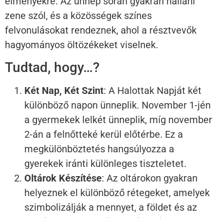
élményekre. Az ünnep során gyakran hallani
zene szól, és a közösségek színes
felvonulásokat rendeznek, ahol a résztvevők
hagyományos öltözékeket viselnek.
Tudtad, hogy…?
Két Nap, Két Szint
: A Halottak Napját két
különböző napon ünneplik. November 1-jén
a gyermekek lelkét ünneplik, míg november
2-án a felnőtteké kerül előtérbe. Ez a
megkülönböztetés hangsúlyozza a
gyerekek iránti különleges tiszteletet.
Oltárok Készítése
: Az oltárokon gyakran
helyeznek el különböző rétegeket, amelyek
szimbolizálják a mennyet, a földet és az