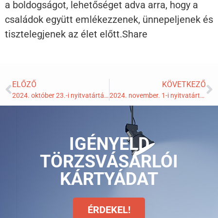
a boldogságot, lehetőséget adva arra, hogy a
családok együtt emlékezzenek, ünnepeljenek és
tisztelegjenek az élet előtt.Share
ELŐZŐ
KÖVETKEZŐ
2024. október 23.-i nyitvatártásunk
2024. november. 1-i nyitvatártásunk
IGÉNYELD
TÖRZSVÁSÁRLÓI
KÁRTYÁDAT
ÉRDEKEL!