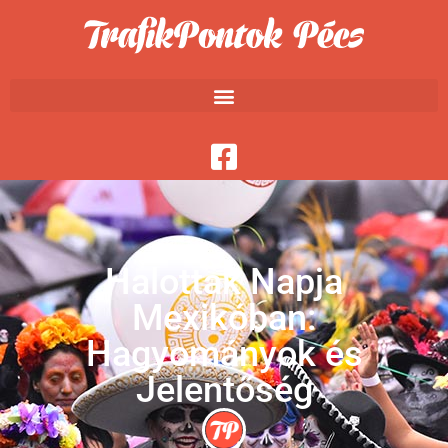
Halottak Napja
Mexikóban:
Hagyományok és
Jelentőség