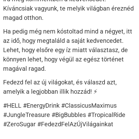
Kíváncsiak vagyunk, te melyik világban éreznéd
magad otthon.
Ha pedig még nem kóstoltad mind a négyet, itt
az idő, hogy megtaláld a saját kedvencedet.
Lehet, hogy elsőre egy íz miatt választasz, de
könnyen lehet, hogy végül az egész történet
magával ragad.
Fedezd fel az új világokat, és válaszd azt,
amelyik a legjobban illik hozzád! ⚡
#HELL #EnergyDrink #ClassicusMaximus
#JungleTreasure #BigBubbles #TropicalRide
#ZeroSugar #FedezdFelAzÚjVilágainkat