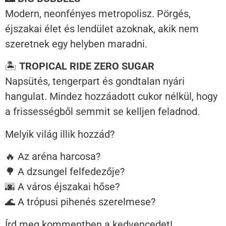
Modern, neonfényes metropolisz. Pörgés,
éjszakai élet és lendület azoknak, akik nem
szeretnek egy helyben maradni.
🏝
TROPICAL RIDE ZERO SUGAR
Napsütés, tengerpart és gondtalan nyári
hangulat. Mindez hozzáadott cukor nélkül, hogy
a frissességből semmit se kelljen feladnod.
Melyik világ illik hozzád?
🔥 Az aréna harcosa?
🌳 A dzsungel felfedezője?
🌆 A város éjszakai hőse?
🌊 A trópusi pihenés szerelmese?
Írd meg kommentben a kedvencedet!