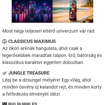
Most négy teljesen eltérő univerzum vár rád:
🦁
CLASSICUS MAXIMUS
Az ókori arénák hangulata, ahol csak a
legerősebbek maradtak talpon. Erő, bátorság és
klasszikus karakter egyetlen dobozban.
🌿
JUNGLE TREASURE
Lépj be a dzsungel mélyére! Egy világ, ahol
minden ösvény új kalandot rejt, és minden korty
a felfedezés élményét idézi.
🌃
BIG BUBBLES