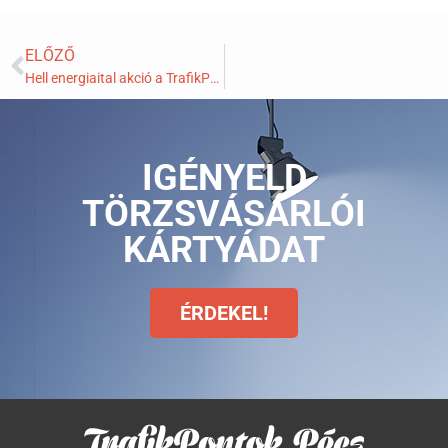
ELŐZŐ
Hell energiaital akció a TrafikPontokPécs üzleteiben!
IGÉNYELD
TÖRZSVÁSÁRLÓI
KÁRTYÁDAT
ÉRDEKEL!