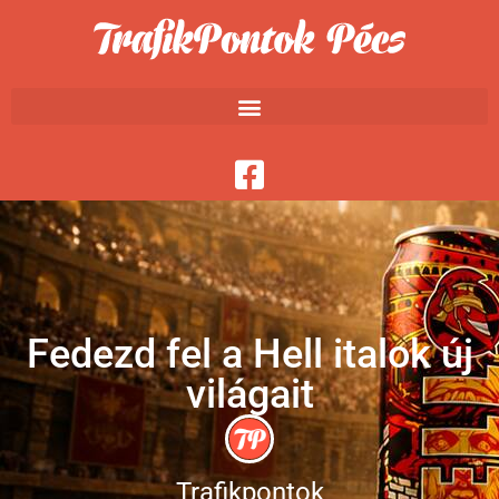
Fedezd fel a Hell italok új
világait
Trafikpontok