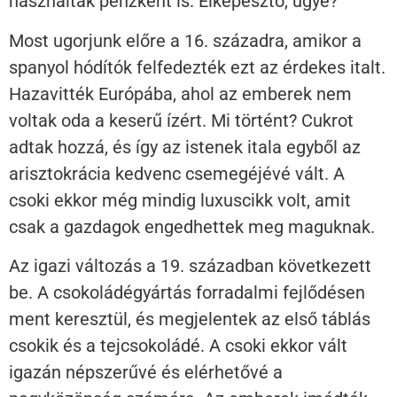
használtak pénzként is. Elképesztő, ugye?
Most ugorjunk előre a 16. századra, amikor a
spanyol hódítók felfedezték ezt az érdekes italt.
Hazavitték Európába, ahol az emberek nem
voltak oda a keserű ízért. Mi történt? Cukrot
adtak hozzá, és így az istenek itala egyből az
arisztokrácia kedvenc csemegéjévé vált. A
csoki ekkor még mindig luxuscikk volt, amit
csak a gazdagok engedhettek meg maguknak.
Az igazi változás a 19. században következett
be. A csokoládégyártás forradalmi fejlődésen
ment keresztül, és megjelentek az első táblás
csokik és a tejcsokoládé. A csoki ekkor vált
igazán népszerűvé és elérhetővé a