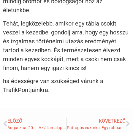
mindig örömöt és boldogságot hoz az
életünkbe.
Tehát, legközelebb, amikor egy tábla csokit
veszel a kezedbe, gondolj arra, hogy egy hosszú
és izgalmas történelmi utazás eredményét
tartod a kezedben. És természetesen élvezd
minden egyes kockáját, mert a csoki nem csak
finom, hanem egy igazi kincs is!
ha édességre van szükséged várunk a
TrafikPontjainkra.
ELŐZŐ
KÖVETKEZŐ
Augusztus 20. – Az államalapítás napja
Pattogós cukorka: Egy robbanó élmény az ízlelőbimbóidon