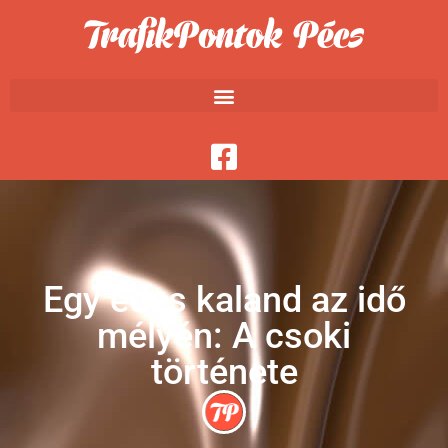
Egy édes kaland az idő
mélyén: A csoki
története