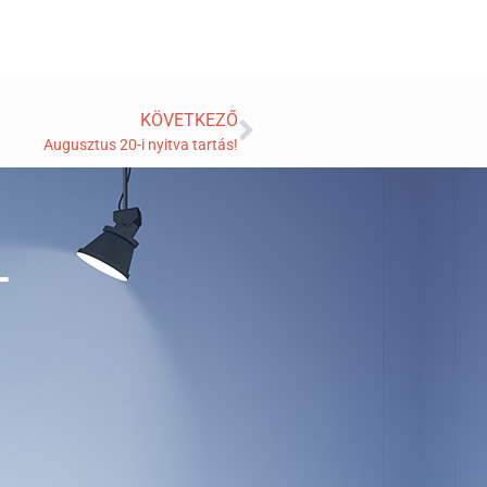
KÖVETKEZŐ
Augusztus 20-i nyitva tartás!
T