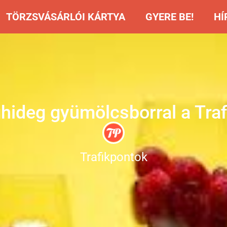
TÖRZSVÁSÁRLÓI KÁRTYA
GYERE BE!
HÍ
ghideg gyümölcsborral a Tra
Trafikpontok