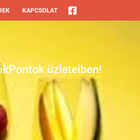
REK
KAPCSOLAT
fikPontok üzleteiben!