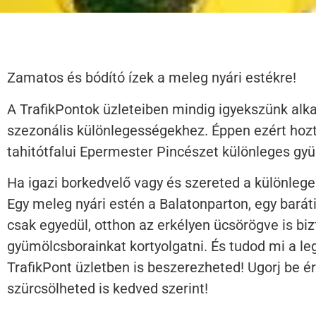
Zamatos és bódító ízek a meleg nyári estékre!
A TrafikPontok üzleteiben mindig igyekszünk alk
szezonális különlegességekhez. Éppen ezért hoz
tahitótfalui Epermester Pincészet különleges gyü
Ha igazi borkedvelő vagy és szereted a különleges
Egy meleg nyári estén a Balatonparton, egy baráti
csak egyedül, otthon az erkélyen ücsörögve is bi
gyümölcsborainkat kortyolgatni. És tudod mi a l
TrafikPont üzletben is beszerezheted! Ugorj be é
szürcsölheted is kedved szerint!