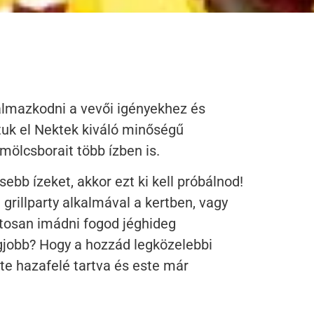
almazkodni a vevői igényekhez és
tuk el Nektek kiváló minőségű
mölcsborait több ízben is.
ebb ízeket, akkor ezt ki kell próbálnod!
 grillparty alkalmával a kertben, vagy
ztosan imádni fogod jéghideg
egjobb? Hogy a hozzád legközelebbi
rte hazafelé tartva és este már