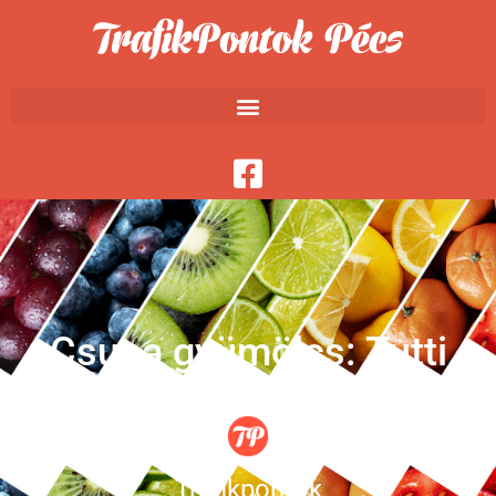
Csupa gyümölcs: Tutti
frutti
Trafikpontok