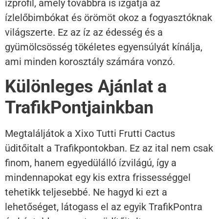
ízprofil, amely továbbra is izgatja az
ízlelőbimbókat és örömöt okoz a fogyasztóknak
világszerte. Ez az íz az édesség és a
gyümölcsösség tökéletes egyensúlyát kínálja,
ami minden korosztály számára vonzó.
Különleges Ajánlat a
TrafikPontjainkban
Megtaláljátok a Xixo Tutti Frutti Cactus
üditőitalt a Trafikpontokban. Ez az ital nem csak
finom, hanem egyedülálló ízvilágú, így a
mindennapokat egy kis extra frissességgel
tehetikk teljesebbé. Ne hagyd ki ezt a
lehetőséget, látogass el az egyik TrafikPontra