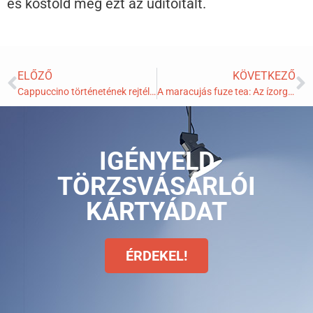
és kóstold meg ezt az üdítőitalt.
ELŐZŐ
KÖVETKEZŐ
Cappuccino történetének rejtélyes eredete
A maracujás fuze tea: Az ízorgia és frissesség kifinomult találkozása
IGÉNYELD
TÖRZSVÁSÁRLÓI
KÁRTYÁDAT
ÉRDEKEL!