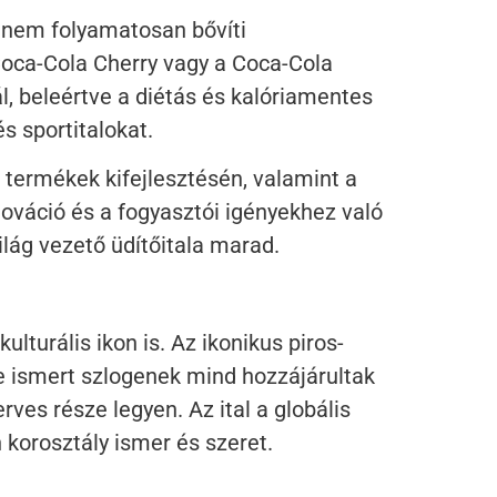
hanem folyamatosan bővíti
 Coca-Cola Cherry vagy a Coca-Cola
nál, beleértve a diétás és kalóriamentes
s sportitalokat.
 termékek kifejlesztésén, valamint a
nováció és a fogyasztói igényekhez való
lág vezető üdítőitala marad.
turális ikon is. Az ikonikus piros-
te ismert szlogenek mind hozzájárultak
ves része legyen. Az ital a globális
korosztály ismer és szeret.