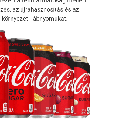
lezett a fenntarthatóság mellett.
zés, az újrahasznosítás és az
 környezeti lábnyomukat.