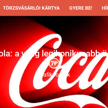
TÖRZSVÁSÁRLÓI KÁRTYA
GYERE BE!
HÍ
la: a világ legikonikusabb üd
Trafikpontok