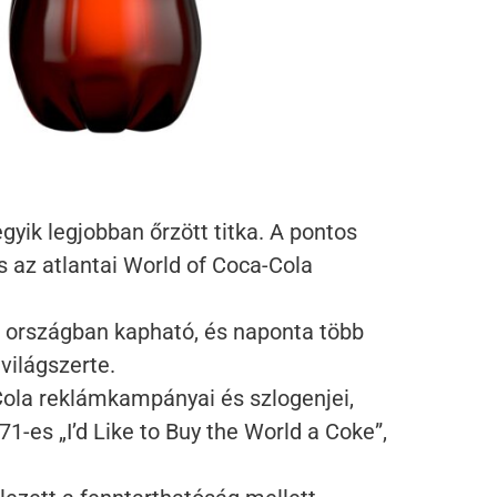
gyik legjobban őrzött titka. A pontos
s az atlantai World of Coca-Cola
 országban kapható, és naponta több
világszerte.
ola reklámkampányai és szlogenjei,
1-es „I’d Like to Buy the World a Coke”,