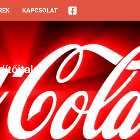
REK
KAPCSOLAT
ítőitala