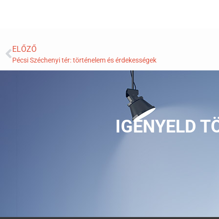
ELŐZŐ
Pécsi Széchenyi tér: történelem és érdekességek
IGÉNYELD T