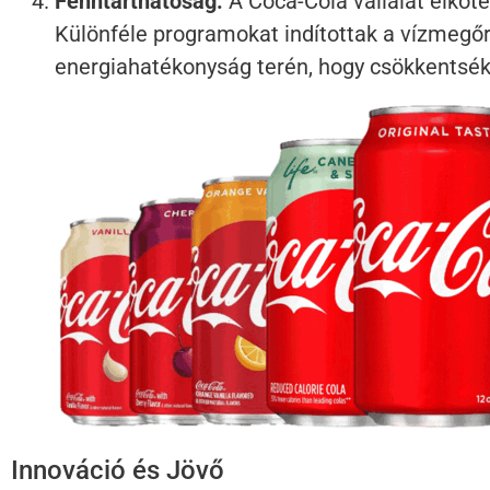
Fenntarthatóság:
A Coca-Cola vállalat elköte
Különféle programokat indítottak a vízmegőr
energiahatékonyság terén, hogy csökkentsék
Innováció és Jövő