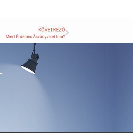
KÖVETKEZŐ
Miért Érdemes Ásványvizet Inni?
T