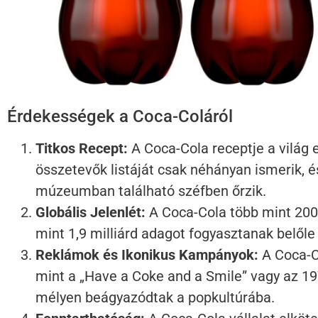
Érdekességek a Coca-Coláról
Titkos Recept:
A Coca-Cola receptje a világ e
összetevők listáját csak néhányan ismerik, é
múzeumban található széfben őrzik.
Globális Jelenlét:
A Coca-Cola több mint 200
mint 1,9 milliárd adagot fogyasztanak belőle 
Reklámok és Ikonikus Kampányok:
A Coca-C
mint a „Have a Coke and a Smile” vagy az 197
mélyen beágyazódtak a popkultúrába.