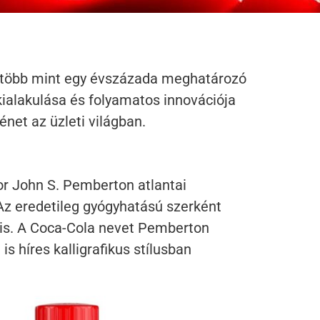
a, több mint egy évszázada meghatározó
, kialakulása és folyamatos innovációja
net az üzleti világban.
or John S. Pemberton atlantai
 Az eredetileg gyógyhatású szerként
t is. A Coca-Cola nevet Pemberton
is híres kalligrafikus stílusban