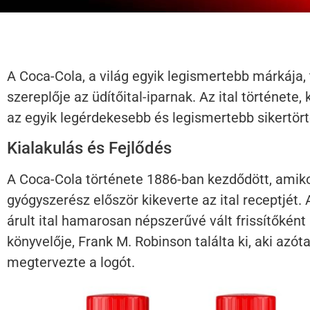
A Coca-Cola, a világ egyik legismertebb márkáj
szereplője az üdítőital-iparnak. Az ital története
az egyik legérdekesebb és legismertebb sikertörté
Kialakulás és Fejlődés
A Coca-Cola története 1886-ban kezdődött, amik
gyógyszerész először kikeverte az ital receptjét.
árult ital hamarosan népszerűvé vált frissítőkén
könyvelője, Frank M. Robinson találta ki, aki azóta 
megtervezte a logót.