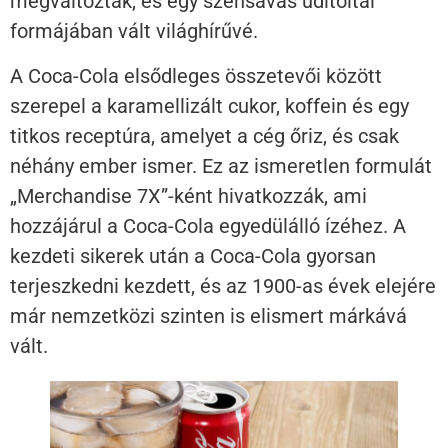
megváltoztak, és egy szénsavas üdítőital
formájában vált világhírűvé.
A Coca-Cola elsődleges összetevői között
szerepel a karamellizált cukor, koffein és egy
titkos receptúra, amelyet a cég őriz, és csak
néhány ember ismer. Ez az ismeretlen formulát
„Merchandise 7X”-ként hivatkozzák, ami
hozzájárul a Coca-Cola egyedülálló ízéhez. A
kezdeti sikerek után a Coca-Cola gyorsan
terjeszkedni kezdett, és az 1900-as évek elejére
már nemzetközi szinten is elismert márkává
vált.