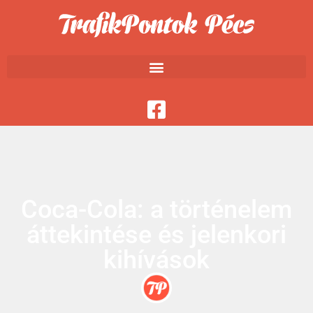
Coca-Cola: a történelem
áttekintése és jelenkori
kihívások