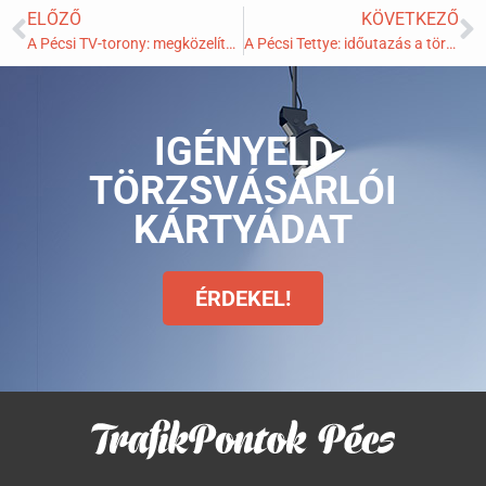
ELŐZŐ
KÖVETKEZŐ
A Pécsi TV-torony: megközelíthetetlen szépség a mecsekben
A Pécsi Tettye: időutazás a történelem mélyére
IGÉNYELD
TÖRZSVÁSÁRLÓI
KÁRTYÁDAT
ÉRDEKEL!