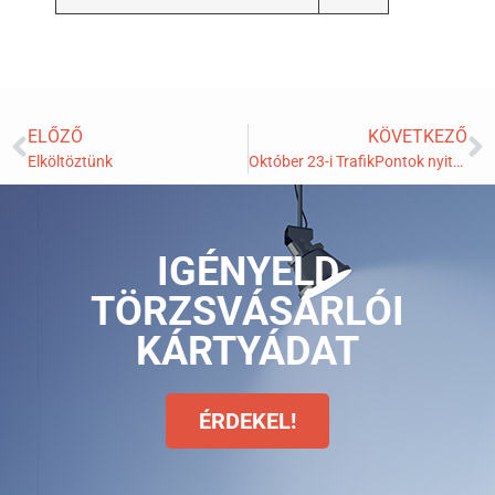
ELŐZŐ
KÖVETKEZŐ
Elköltöztünk
Október 23-i TrafikPontok nyitva tartás!
IGÉNYELD
TÖRZSVÁSÁRLÓI
KÁRTYÁDAT
ÉRDEKEL!