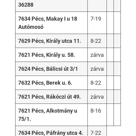
36288
7634 Pécs, Makay I u 18
7-19
Autómosó
7629 Pécs, Király utca 11.
8-22
7621 Pécs, Király u. 58.
zárva
7624 Pécs, Bálicsi út 3/1
zárva
7632 Pécs, Berek u. 6.
8-22
7621 Pécs, Rákóczi út 49.
zárva
7621 Pécs, Alkotmány u
8-16
75/1.
7634 Pécs, Páfrány utca 4.
7-22