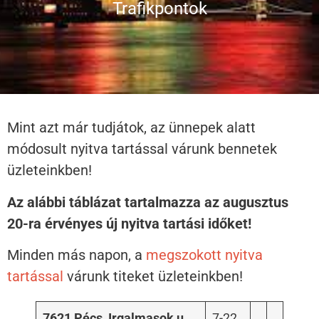
Trafikpontok
Mint azt már tudjátok, az ünnepek alatt
módosult nyitva tartással várunk bennetek
üzleteinkben!
Az alábbi táblázat tartalmazza az augusztus
20-ra érvényes új nyitva tartási időket!
Minden más napon, a
megszokott nyitva
tartással
várunk titeket üzleteinkben!
7621 Pécs, Irgalmasok u.
7-22