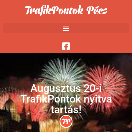
Augusztus 20-i
TrafikPontok nyitva
tartás!