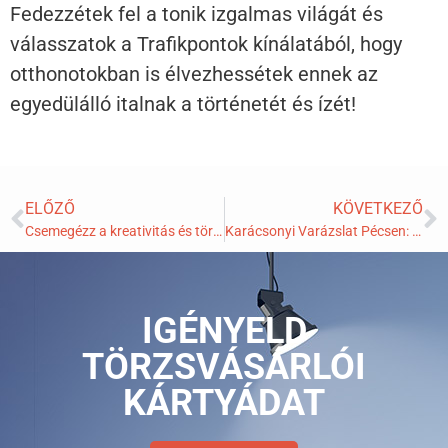
Fedezzétek fel a tonik izgalmas világát és
válasszatok a Trafikpontok kínálatából, hogy
otthonotokban is élvezhessétek ennek az
egyedülálló italnak a történetét és ízét!
ELŐZŐ
KÖVETKEZŐ
Csemegézz a kreativitás és történelem márványos világában: A Zsolnay kulturális negyed
Karácsonyi Varázslat Pécsen: A Mesés Adventi Vásár
IGÉNYELD
TÖRZSVÁSÁRLÓI
KÁRTYÁDAT