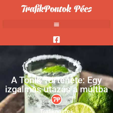
A Tonik Története: Egy
izgalmas utazás a múltba
Trafikpontok