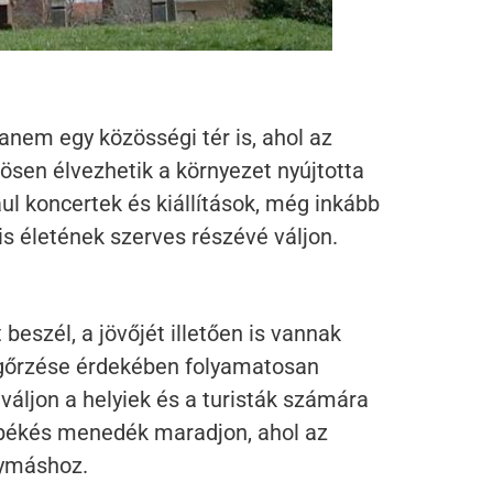
em egy közösségi tér is, ahol az
ösen élvezhetik a környezet nyújtotta
l koncertek és kiállítások, még inkább
is életének szerves részévé váljon.
eszél, a jövőjét illetően is vannak
megőrzése érdekében folyamatosan
váljon a helyiek és a turisták számára
y békés menedék maradjon, ahol az
gymáshoz.