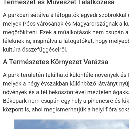
Természet és Művészet Találkozása
A parkban sétálva a látogatók egyedi szobrokkal
melyek Pécs városának és Magyarországnak a kul
megörökíteni. Ezek a műalkotások nem csupán 
léleknek is, inspirálva a látogatókat, hogy mély
kultúra összefüggéseiről.
A Természetes Környezet Varázsa
A park területén található különféle növények és f
melyek a négy évszakban különböző látványt nyújt
növények és a tél beköszöntével meztelen ágakka
Békepark nem csupán egy hely a pihenésre és ki
központ is, ahol megismerhetjük a helyi flóra sok