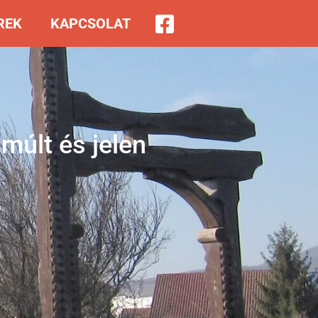
REK
KAPCSOLAT
 múlt és jelen