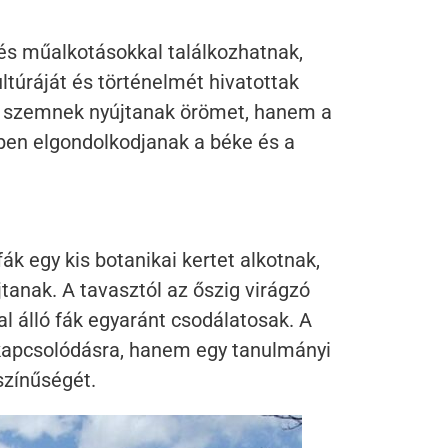
 és műalkotásokkal találkozhatnak,
túráját és történelmét hivatottak
a szemnek nyújtanak örömet, hanem a
ebben elgondolkodjanak a béke és a
ák egy kis botanikai kertet alkotnak,
anak. A tavasztól az őszig virágzó
l álló fák egyaránt csodálatosak. A
kapcsolódásra, hanem egy tanulmányi
színűségét.