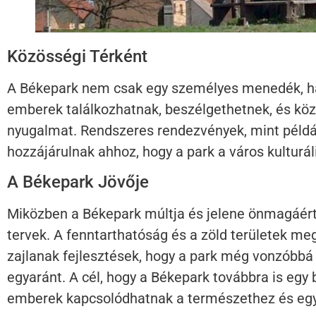
Közösségi Térként
A Békepark nem csak egy személyes menedék, han
emberek találkozhatnak, beszélgethetnek, és köz
nyugalmat. Rendszeres rendezvények, mint példáu
hozzájárulnak ahhoz, hogy a park a város kulturál
A Békepark Jövője
Miközben a Békepark múltja és jelene önmagáért b
tervek. A fenntarthatóság és a zöld területek 
zajlanak fejlesztések, hogy a park még vonzóbbá 
egyaránt. A cél, hogy a Békepark továbbra is eg
emberek kapcsolódhatnak a természethez és e