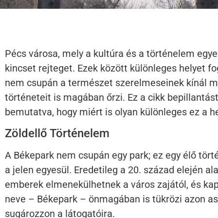
Pécs városa, mely a kultúra és a történelem egye
kincset rejteget. Ezek között különleges helyet fo
nem csupán a természet szerelmeseinek kínál 
történeteit is magában őrzi. Ez a cikk bepillantá
bemutatva, hogy miért is olyan különleges ez a h
Zöldellő Történelem
A Békepark nem csupán egy park; ez egy élő tört
a jelen egyesül. Eredetileg a 20. század elején ala
emberek elmenekülhetnek a város zajától, és ka
neve – Békepark – önmagában is tükrözi azon asp
sugározzon a látogatóira.