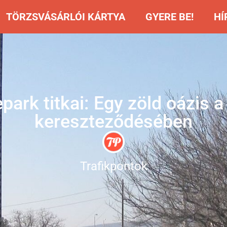
TÖRZSVÁSÁRLÓI KÁRTYA
GYERE BE!
HÍ
ark titkai: Egy zöld oázis a
kereszteződésében
Trafikpontok