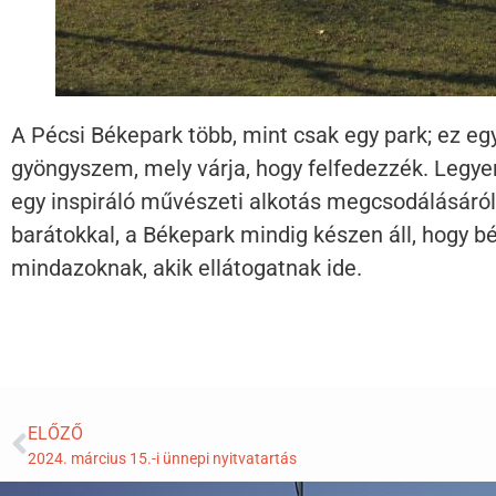
A Pécsi Békepark több, mint csak egy park; ez egy
gyöngyszem, mely várja, hogy felfedezzék. Legyen
egy inspiráló művészeti alkotás megcsodálásáról,
barátokkal, a Békepark mindig készen áll, hogy b
mindazoknak, akik ellátogatnak ide.
ELŐZŐ
2024. március 15.-i ünnepi nyitvatartás