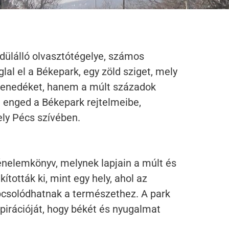
dülálló olvasztótégelye, számos
glal el a Békepark, egy zöld sziget, mely
menedéket, hanem a múlt századok
st enged a Békepark rejtelmeibe,
ely Pécs szívében.
énelemkönyv, melynek lapjain a múlt és
kították ki, mint egy hely, ahol az
pcsolódhatnak a természethez. A park
irációját, hogy békét és nyugalmat