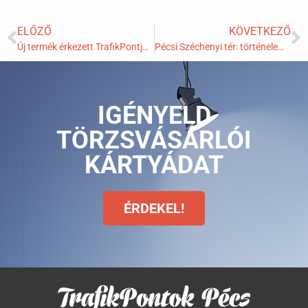
ELŐZŐ
KÖVETKEZŐ
Új termék érkezett TrafikPontjainlra!
Pécsi Széchenyi tér: történelem és érdekességek
IGÉNYELD
TÖRZSVÁSÁRLÓI
KÁRTYÁDAT
ÉRDEKEL!