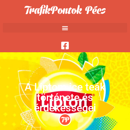
A Liptom ice teák
története és
érdekességei