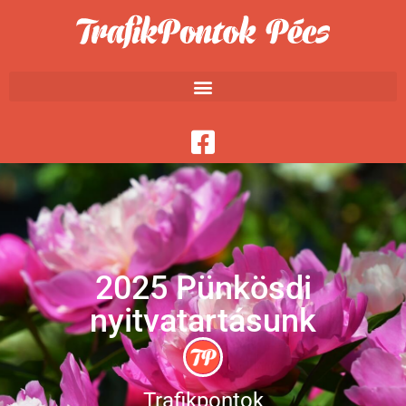
2025 Pünkösdi
nyitvatartásunk
Trafikpontok