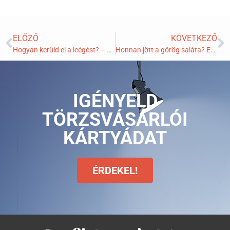
ELŐZŐ
KÖVETKEZŐ
Hogyan kerüld el a leégést? – Praktikus tippek a biztonságos napozáshoz
Honnan jött a görög saláta? Egy faluból, egy napfényes délutánról.
IGÉNYELD
TÖRZSVÁSÁRLÓI
KÁRTYÁDAT
ÉRDEKEL!