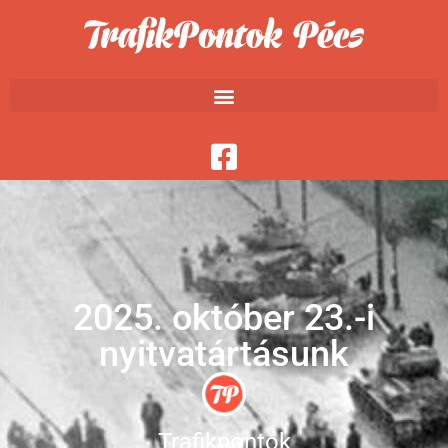
2025. október 23.-i
nyitvatártásunk
Trafikpontok