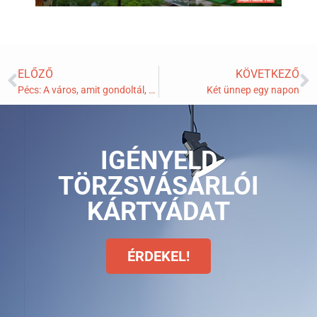
ELŐZŐ
KÖVETKEZŐ
Pécs: A város, amit gondoltál, hogy ismersz
Két ünnep egy napon
IGÉNYELD
TÖRZSVÁSÁRLÓI
KÁRTYÁDAT
ÉRDEKEL!